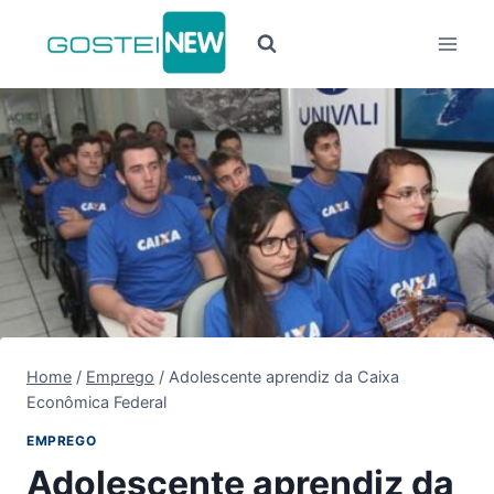
Pular
para
o
Conteúdo
Home
/
Emprego
/
Adolescente aprendiz da Caixa
Econômica Federal
EMPREGO
Adolescente aprendiz da