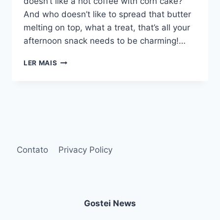
doesn’t like a hot coffee with corn cake?
And who doesn’t like to spread that butter
melting on top, what a treat, that’s all your
afternoon snack needs to be charming!…
LATINHA
LER MAIS
CORN
CAKE,
IS
VERY
CREAMY
AND
TAKES
FEW
Contato
Privacy Policy
INGREDIENTS
Gostei News