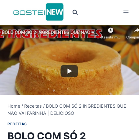
Pular
para
o
Conteúdo
Home
/
Receitas
/
BOLO COM SÓ 2 INGREDIENTES QUE
NÃO VAI FARINHA | DELICIOSO
RECEITAS
BOLO COM SÓ 2