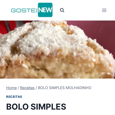
Pular
para
o
Conteúdo
Home
/
Receitas
/
BOLO SIMPLES MOLHADINHO
RECEITAS
BOLO SIMPLES