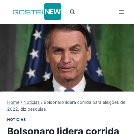
Pular
para
o
Conteúdo
Home
/
Noticias
/
Bolsonaro lidera corrida para eleições de
2022, diz pesquisa
NOTICIAS
Bolsonaro lidera corrida