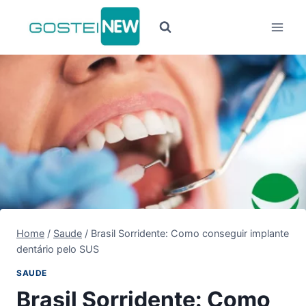
Pular
para
o
Conteúdo
Home
/
Saude
/
Brasil Sorridente: Como conseguir implante
dentário pelo SUS
SAUDE
Brasil Sorridente: Como