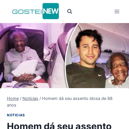
Pular
para
o
Conteúdo
Home
/
Noticias
/
Homem dá seu assento idosa de 88
anos
NOTICIAS
Homem dá seu assento