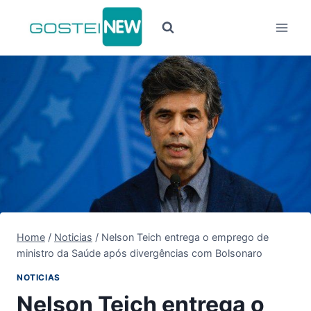
Pular
para
o
Conteúdo
Home
/
Noticias
/
Nelson Teich entrega o emprego de
ministro da Saúde após divergências com Bolsonaro
NOTICIAS
Nelson Teich entrega o