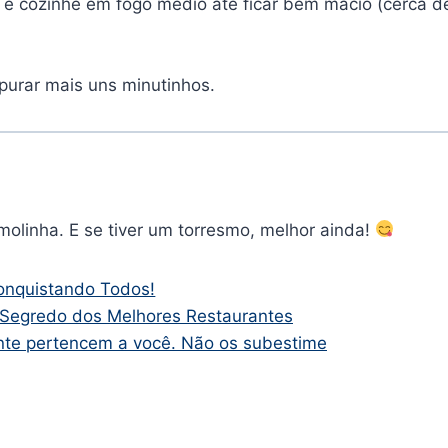
 e cozinhe em fogo médio até ficar bem macio (cerca d
apurar mais uns minutinhos.
olinha. E se tiver um torresmo, melhor ainda!
onquistando Todos!
 Segredo dos Melhores Restaurantes
nte pertencem a você. Não os subestime