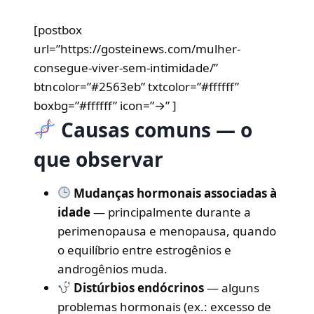
[postbox
url=”https://gosteinews.com/mulher-
consegue-viver-sem-intimidade/”
btncolor=”#2563eb” txtcolor=”#ffffff”
boxbg=”#ffffff” icon=”→” ]
Causas comuns — o
que observar
Mudanças hormonais associadas à
idade
— principalmente durante a
perimenopausa e menopausa, quando
o equilíbrio entre estrogênios e
androgênios muda.
Distúrbios endócrinos
— alguns
problemas hormonais (ex.: excesso de