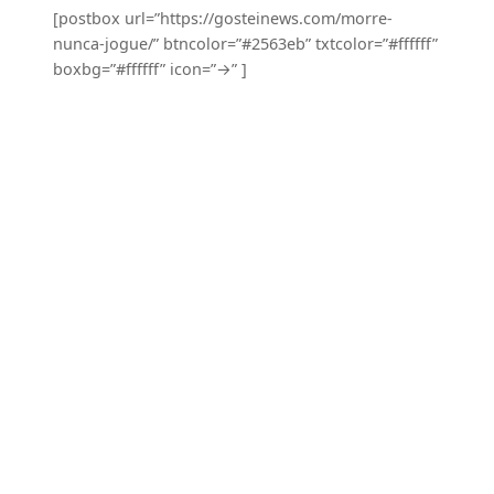
[postbox url=”https://gosteinews.com/morre-
nunca-jogue/” btncolor=”#2563eb” txtcolor=”#ffffff”
boxbg=”#ffffff” icon=”→” ]