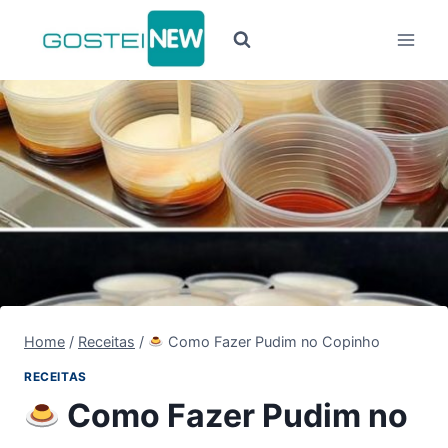
Pular
para
o
Conteúdo
Home
/
Receitas
/
Como Fazer Pudim no Copinho
RECEITAS
Como Fazer Pudim no