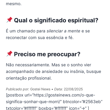
mesmo.
Qual o significado espiritual?
É um chamado para
silenciar a mente
e se
reconectar com sua essência e fé.
Preciso me preocupar?
Não necessariamente. Mas se o sonho vier
acompanhado de ansiedade ou insônia, busque
orientação profissional.
Publicado por:
Gostei News •
Data:
22/08/2025
[postbox url=”https://gosteinews.com/o-que-
significa-sonhar-que-morri/” btncolor=”#2563eb”
txtcolor=”#ffffff” boxbg=”#ffffff” icon=”→” ]