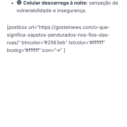
Celular descarrega à noite:
sensação de
vulnerabilidade e insegurança.
[postbox url=”https://gosteinews.com/o-que-
significa-sapatos-pendurados-nos-fios-das-
ruas/” btncolor=”#2563eb” txtcolor=”#ffffff”
boxbg=”#ffffff” icon=”→” ]