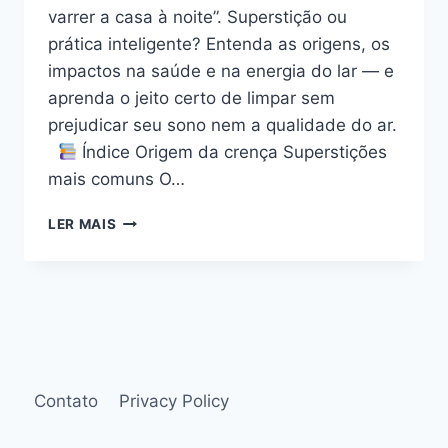
varrer a casa à noite”. Superstição ou
prática inteligente? Entenda as origens, os
impactos na saúde e na energia do lar — e
aprenda o jeito certo de limpar sem
prejudicar seu sono nem a qualidade do ar.
Índice Origem da crença Superstições
mais comuns O…
POR
LER MAIS
QUE
VOCÊ
NÃO
DEVE
VARRER
A
CASA
À
Contato
Privacy Policy
NOITE?
O