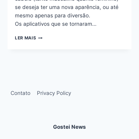
se deseja ter uma nova aparência, ou até
mesmo apenas para diversão.
Os aplicativos que se tornaram…
APLICATIVOS
LER MAIS
PARA
SIMULAR
CORTES
DE
CABELO:
TESTE
UM
NOVO
Contato
Privacy Policy
VISUAL
–
VOCÊ
JÁ
SE
Gostei News
IMAGINOU
COM