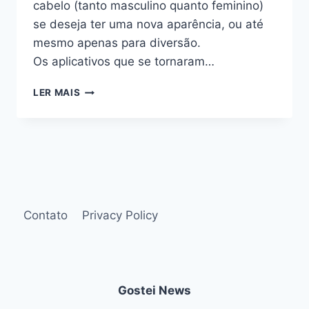
cabelo (tanto masculino quanto feminino)
se deseja ter uma nova aparência, ou até
mesmo apenas para diversão.
Os aplicativos que se tornaram…
APLICATIVOS
LER MAIS
PARA
SIMULAR
CORTES
DE
CABELO:
TESTE
UM
NOVO
Contato
Privacy Policy
VISUAL
–
VOCÊ
JÁ
SE
Gostei News
IMAGINOU
COM