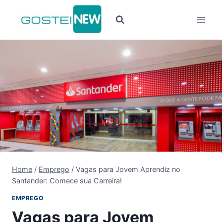
Pular
para
o
Conteúdo
Home
/
Emprego
/
Vagas para Jovem Aprendiz no
Santander: Comece sua Carreira!
EMPREGO
Vagas para Jovem